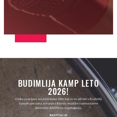
BUDIMLIJA KAMP LETO
2026!
U toku su prijave za Letnji Kamp 2026, koji će se održati u Budimliji.
6 punih pansiona, sviranje u Bendu, muzičke i vannastavne
aktivnosti i BAZEN na raspolaganju.
RASPITAJ SE