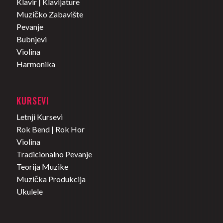
Klavir | Klavijature
Muzičko Zabavište
Pevanje
Bubnjevi
Violina
Harmonika
KURSEVI
Letnji Kursevi
Rok Bend | Rok Hor
Violina
Tradicionalno Pevanje
Teorija Muzike
Muzička Produkcija
Ukulele