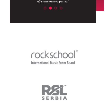
učimo neku novu pesmu.”