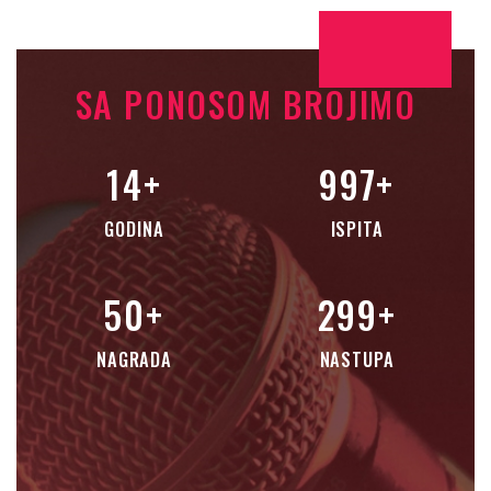
SA PONOSOM BROJIMO
14
+
999
+
GODINA
ISPITA
50
+
300
+
NAGRADA
NASTUPA