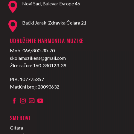
Novi Sad, Bulevar Evrope 46
Bački Jarak, Zdravka Čelara 21
UDRUŽENJE HARMONIJA MUZIKE
Mob: 066/800-30-70
skolamuzikens@gmail.com
Žiro račun: 160-380123-39
PIB: 107775357
Matični broj: 28093632
SMEROVI
Gitara