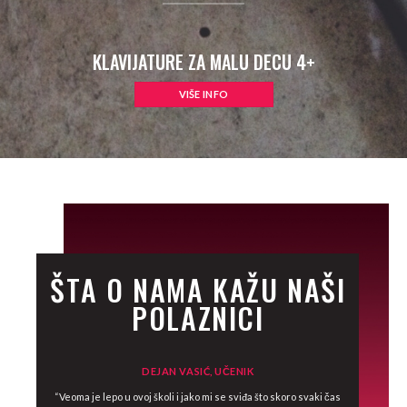
KLAVIJATURE ZA MALU DECU 4+
VIŠE INFO
ŠTA O NAMA KAŽU NAŠI
POLAZNICI
DEJAN VASIĆ, UČENIK
i za rad su
“Veoma je lepo u ovoj školi i jako mi se sviđa što skoro svaki čas
“Odlična ško