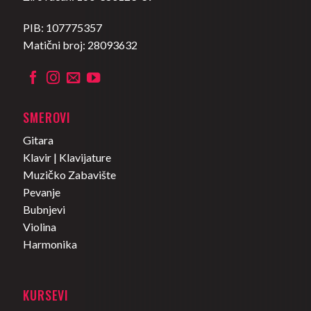
PIB: 107775357
Matični broj: 28093632
SMEROVI
Gitara
Klavir | Klavijature
Muzičko Zabavište
Pevanje
Bubnjevi
Violina
Harmonika
KURSEVI