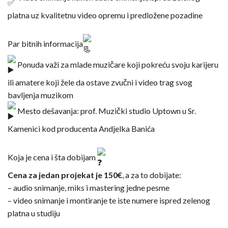
platna uz kvalitetnu video opremu i predložene pozadine
Par bitnih informacija
Ponuda važi za mlade muzičare koji pokreću svoju karijeru
ili amatere koji žele da ostave zvučni i video trag svog
bavljenja muzikom
Mesto dešavanja: prof. Muzički studio Uptown u Sr.
Kamenici kod producenta Andjelka Banića
Koja je cena i šta dobijam
Cena za jedan projekat je 150€
, a za to dobijate:
– audio snimanje, miks i mastering jedne pesme
– video snimanje i montiranje te iste numere ispred zelenog
platna u studiju