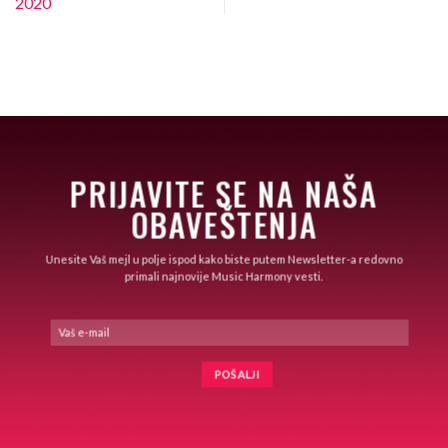
2020
PRIJAVITE SE NA NAŠA
OBAVEŠTENJA
Unesite Vaš mejl u polje ispod kako biste putem Newsletter-a redovno
primali najnovije Music Harmony vesti.
Alternative: